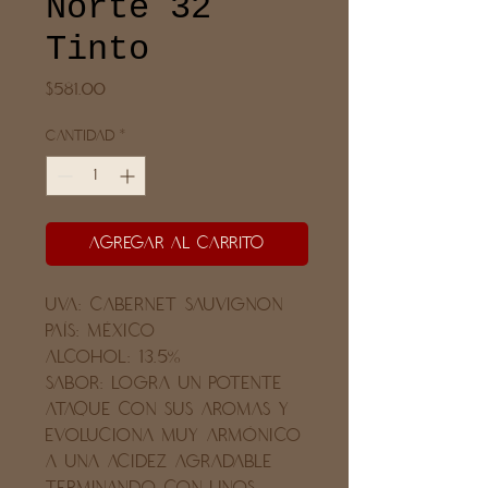
Norte 32
Tinto
Precio
$581.00
Cantidad
*
Agregar al carrito
UVA: Cabernet sauvignon
PAÍS: México
ALCOHOL: 13.5%
SABOR: Logra un potente
ataque con sus aromas y
evoluciona muy armónico
a una acidez agradable