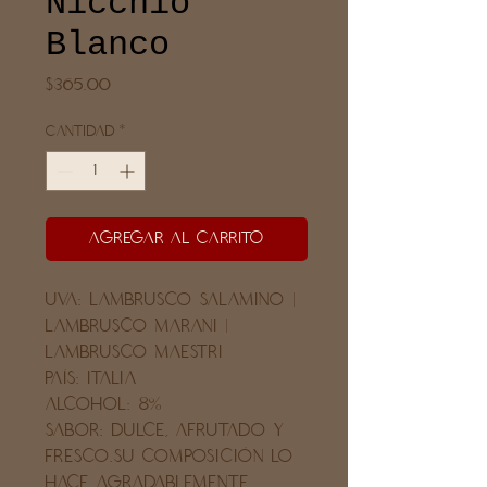
Nicchio
Blanco
Precio
$365.00
Cantidad
*
Agregar al carrito
UVA: Lambrusco salamino |
Lambrusco marani |
Lambrusco maestri
PAÍS: Italia
ALCOHOL: 8%
SABOR: Dulce, afrutado y
fresco.Su composición lo
hace agradablemente