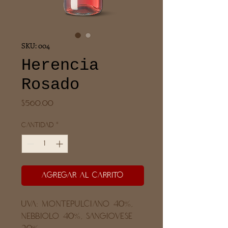
SKU: 004
Herencia
Rosado
Precio
$560.00
Cantidad
*
Agregar al carrito
UVA: Montepulciano 40%,
Nebbiolo 40%, Sangiovese