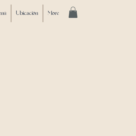
enú
Ubicación
More