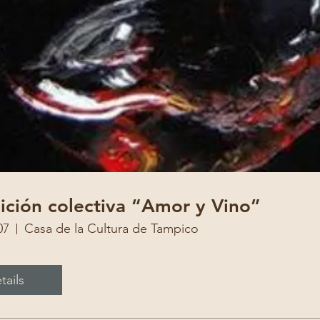
ición colectiva “Amor y Vino”
07
Casa de la Cultura de Tampico
tails