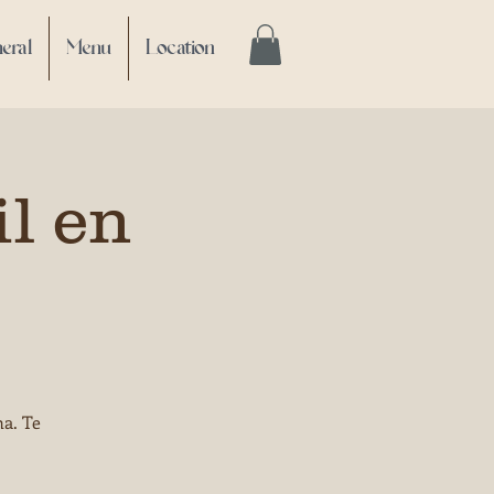
eral
Menu
Location
l en
na. Te